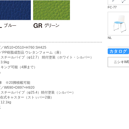
FC-77
NL
W510×D510×H760 SH425
カタログ
座／PP樹脂成型品 ウレタンフォーム（座）
／スチールパイプ（φ12.7） 焼付塗装（ホワイト・シルバー）
ニシキW
.9kg
ッキング可能（4脚まで）
品
車 ※20脚積載可能
／W690×D897×H920
／スチールパイプ（φ25.4）焼付塗装（シルバー）
0自在式キャスター（ストッパー2個）
2.1kg
式