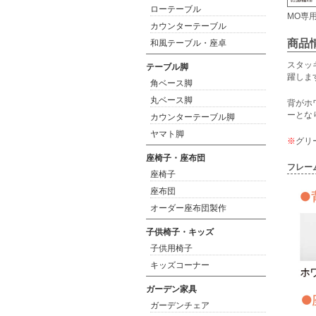
ローテーブル
MO専
カウンターテーブル
商品
和風テーブル・座卓
スタッ
テーブル脚
躍しま
角ベース脚
丸ベース脚
背がホ
ーとな
カウンターテーブル脚
ヤマト脚
※
グリ
座椅子・座布団
フレー
座椅子
座布団
オーダー座布団製作
子供椅子・キッズ
子供用椅子
キッズコーナー
ガーデン家具
ガーデンチェア