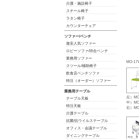
介護・施設椅子
スチール椅子
ラタン椅子
カウンターチェア
ソファー/ベンチ
激安人気ソファー
ロビーソファ/待合ベンチ
業務用ソファー
MO-1
スツール/補助椅子
飲食店ベンチソファ
特注（オーダー）ソファー
業務用テーブル
左）MO
テーブル天板
中）MO
特注天板
右）MO
介護テーブル
抗菌/抗ウイルステーブル
オフィス・会議テーブル
ダイニングテーブル