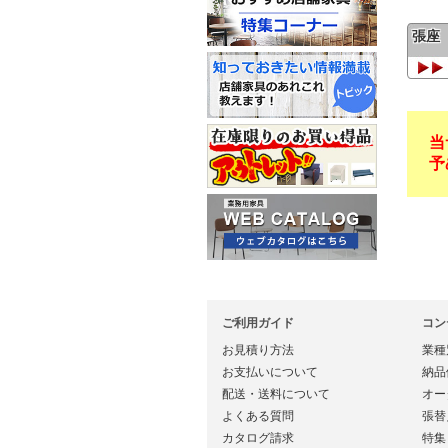
張座
当
予
ご利用ガイド
コン
お見積り方法
業種
お支払いについて
納品
配送・送料について
オー
よくある質問
張替
カタログ請求
特集