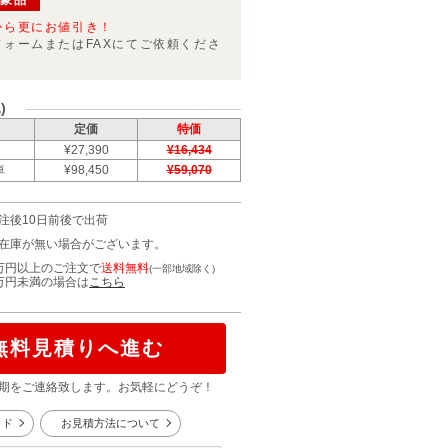
対象品
から更にお値引き！
フォームまたはFAXにてご依頼くださ
)
定価
特価
¥27,390
¥16,434
車
¥98,450
¥59,070
注後10日前後で出荷
在庫が無い場合がございます。
万円以上のご注文で
送料無料
(一部地域除く)
万円未満の場合は
こちら
無料見積りへ進む
期をご連絡致します。お気軽にどうぞ！
イド
お見積方法について