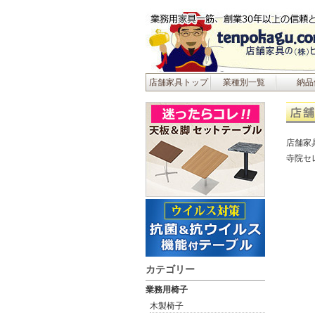
店舗家具トップ
業種別一覧
納品
店舗家
寺院セ
カテゴリー
業務用椅子
木製椅子