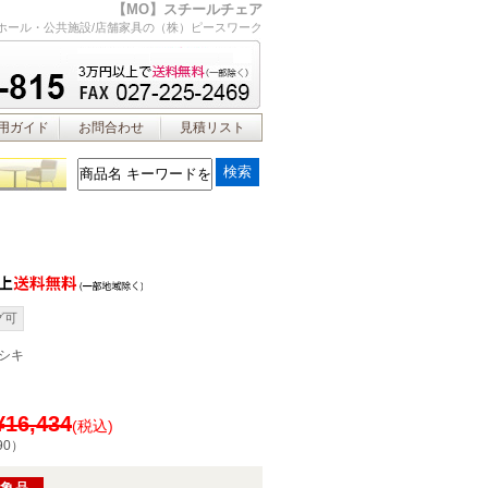
【MO】スチールチェア
ホール・公共施設/店舗家具の（株）ピースワーク
用ガイド
お問合わせ
見積リスト
グ可
シキ
¥16,434
(税込)
90
）