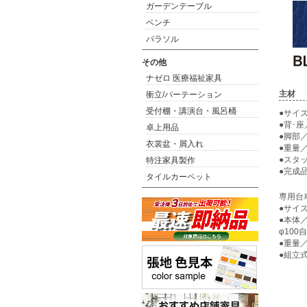
ガーデンテーブル
ベンチ
パラソル
その他
ナゼロ 医療福祉家具
主材
衝立/パーテーション
受付棚・講演台・風呂桶
●サイズ／
●背･
卓上用品
●脚部
衣裳盆・屑入れ
●重量／3
●スタ
特注家具製作
●完成
タイルカーペット
専用台
●サイズ
●本体
φ10
●重量／1
●組立