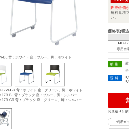
SALE
販売特価
無料見積
い。
価格表(税込
MO-17
専用台
7W-BL 背：ホワイト 座：ブルー、脚：ホワイト
受
納期
※
3
送料
3
-17W-GR 背：ホワイト 座：グリーン、脚：ホワイト
-17B-BL 背：ブラック 座：ブルー、脚：シルバー
-17B-GR 背：ブラック 座：グリーン、脚：シルバー
お見積りと納
ご利用ガ