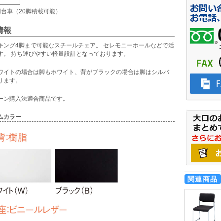
用台車（20脚積載可能）
情報
キング4脚まで可能なスチールチェア。 セレモニーホールなどで活
す。 持ち運びやすい軽量設計となっております。
ワイトの場合は脚もホワイト、背がブラックの場合は脚はシルバ
ります。
ーン購入法適合商品です。
ムカラー
関連商品