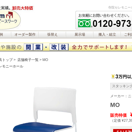
寺院セレモニー
例
オーダー製作
張替え
展示場
搬入・組立
ご利
具トップ
店舗椅子一覧
MO
レモニーホール
スタッキン
メーカー：
ニ
MO
販売特価
（定価 ¥27,3