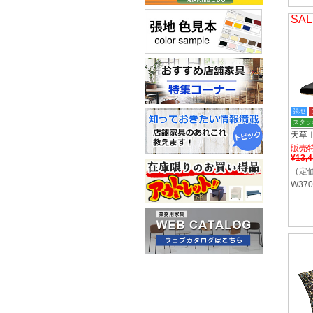
SAL
張地
スタッ
天草
販売
¥13,
（定価
W370