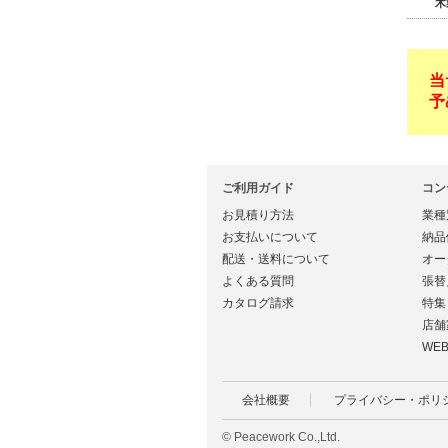
木
当
予
ご利用ガイド
コン
お見積り方法
業種
お支払いについて
納品
配送・送料について
オー
よくある質問
張替
カタログ請求
特集
店舗
WE
会社概要
プライバシー・ポリ
© Peacework Co.,Ltd.