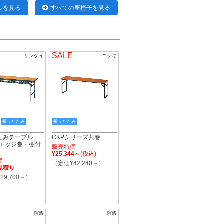
ルを見る
すべての座椅子を見る
SALE
サンケイ
ニシキ
折りたたみ
折りたたみ
たみテーブル
CKPシリーズ共巻
トエッジ巻・棚付
販売特価
¥25,344～
(税込)
価
（定価¥42,240～）
見積り
29,700～）
演漆
演漆