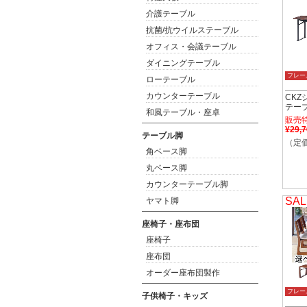
介護テーブル
抗菌/抗ウイルステーブル
オフィス・会議テーブル
ダイニングテーブル
フレー
ローテーブル
カウンターテーブル
CKZ
テー
和風テーブル・座卓
販売
¥29,
テーブル脚
（定価
角ベース脚
丸ベース脚
カウンターテーブル脚
SAL
ヤマト脚
座椅子・座布団
座椅子
座布団
オーダー座布団製作
フレー
子供椅子・キッズ