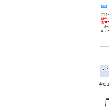
張地
法要
販売
別途
（定価
68×7
寺社セ