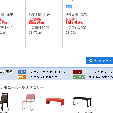
張地
金襴 亀甲
法要金襴 牡丹
法要金襴 鏡竜
特価
販売特価
販売特価
お見積り
別途お見積り
別途お見積り
¥11,440）
（定価¥13,200）
（定価¥13,200）
2cm
68×72cm
68×72cm
その他テーブ
レモニーホール カテゴリー