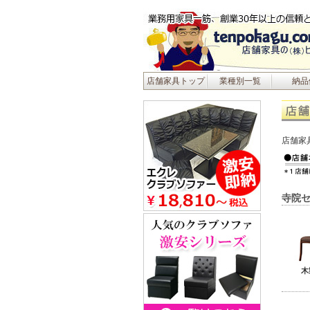
店舗家具トップ
業種別一覧
納品
店舗家
寺院セ
木