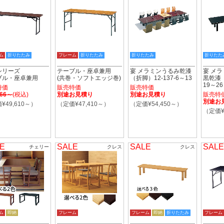
ム
折りたたみ
フレーム
折りたたみ
折りたたみ
折りたた
シリーズ
テーブル・座卓兼用
宴 メラミンうるみ乾漆
宴 メ
ブル・座卓兼用
(共巻・ソフトエッジ巻)
（折脚）12-137-6～13
黒乾漆（
19～26
特価
販売特価
販売特価
766～
(税込)
別途お見積り
別途お見積り
販売特
別途お
¥49,610～）
（定価¥47,410～）
（定価¥54,450～）
（定価¥
E
SALE
SALE
SALE
チェリー
クレス
クレス
ム
即納
フレーム
フレーム
即納
折りたたみ
フレーム