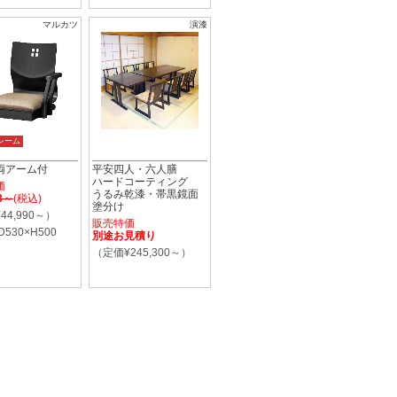
マルカツ
演漆
レーム
両アーム付
平安四人・六人膳
ハードコーティング
価
うるみ乾漆・帯黒鏡面
43～
(税込)
塗分け
44,990～）
販売特価
D530×H500
別途お見積り
（定価¥245,300～）