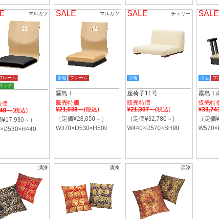
E
SALE
SALE
SALE
マルカツ
マルカツ
チェリー
フレーム
張地
フレーム
張地
張地
フ
キング
霧島Ⅰ
座椅子11号
霧島Ⅰ
Ⅰ
販売特価
販売特価
販売特
特価
¥21,038～
(税込)
¥21,307～
(税込)
¥33,7
448～
(税込)
（定価¥28,050～）
（定価¥32,780～)
（定価¥
¥17,930～）
W370×D530×H500
W440×D570×SH90
W570×
×D530×H440
演漆
演漆
演漆