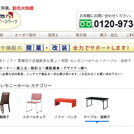
例
オーダー製作
張替え
展示場
搬入・組立
ご利
具トップ
業種別で店舗家具を選ぶ
寺院･セレモニーホール
テーブル・座椅子
レモニーホール カテゴリー
製椅子
スチールチェア
ソファ・ベンチ
テーブル・座椅子