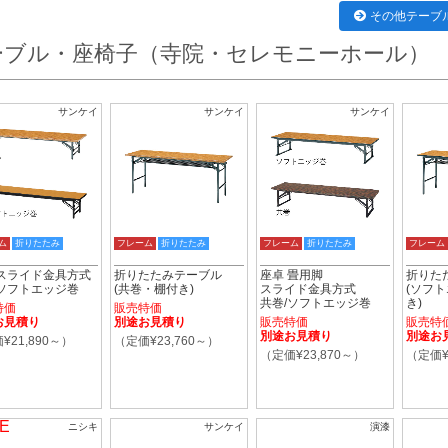
その他テーブ
ーブル・座椅子（寺院・セレモニーホール）
サンケイ
サンケイ
サンケイ
ム
折りたたみ
フレーム
折りたたみ
フレーム
折りたたみ
フレーム
 スライド金具方式
折りたたみテーブル
座卓 畳用脚
折りた
/ソフトエッジ巻
(共巻・棚付き)
スライド金具方式
(ソフ
共巻/ソフトエッジ巻
き)
特価
販売特価
お見積り
別途お見積り
販売特価
販売特
別途お見積り
別途お
¥21,890～）
（定価¥23,760～）
（定価¥23,870～）
（定価¥
E
ニシキ
サンケイ
演漆