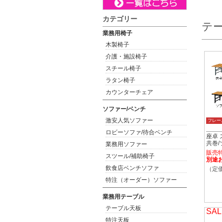
カテゴリー
テ
業務用椅子
木製椅子
介護・施設椅子
スチール椅子
ラタン椅子
カウンターチェア
ソファー/ベンチ
激安人気ソファー
フレー
ロビーソファ/待合ベンチ
座卓
共巻
業務用ソファー
販売
スツール/補助椅子
別途
飲食店ベンチソファ
（定価
特注（オーダー）ソファー
業務用テーブル
テーブル天板
SAL
特注天板