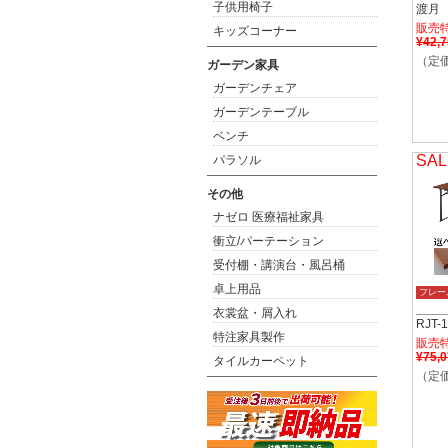
子供用椅子
渡月
販売
キッズコーナー
¥42,
（定価
ガーデン家具
ガーデンチェア
ガーデンテーブル
ベンチ
SAL
パラソル
その他
ナゼロ 医療福祉家具
衝立/パーテーション
受付棚・講演台・風呂桶
卓上用品
フレー
衣裳盆・屑入れ
RJT-1
特注家具製作
販売
¥75,
タイルカーペット
（定価