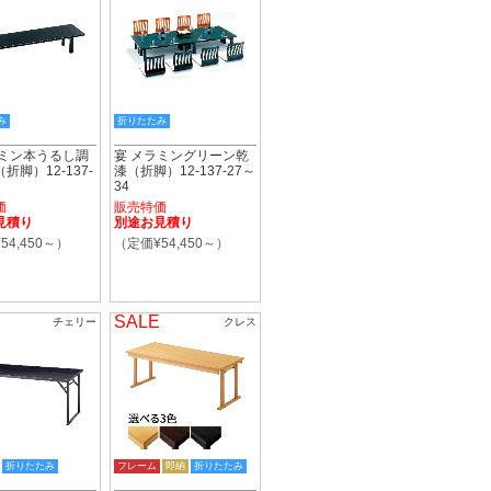
み
折りたたみ
ラミン本うるし調
宴 メラミングリーン乾
折脚）12-137-
漆（折脚）12-137-27～
34
価
販売特価
見積り
別途お見積り
54,450～）
（定価¥54,450～）
SALE
チェリー
クレス
折りたたみ
フレーム
即納
折りたたみ