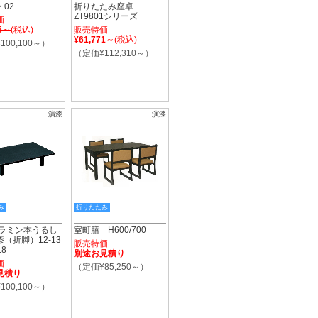
・02
折りたたみ座卓
ZT9801シリーズ
価
65～
(税込)
販売特価
¥61,771～
(税込)
100,100～）
（定価¥112,310～）
演漆
演漆
み
折りたたみ
メラミン本うるし
室町膳 H600/700
（折脚）12-13
販売特価
18
別途お見積り
価
（定価¥85,250～）
見積り
100,100～）