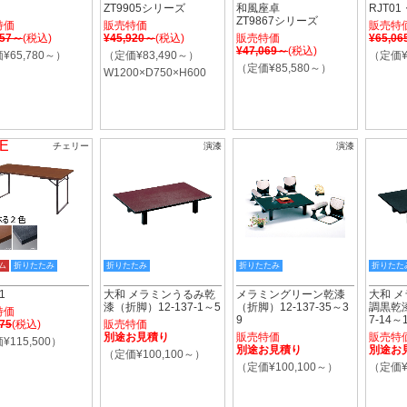
ZT9905シリーズ
和風座卓
RJT01
ZT9867シリーズ
特価
販売特価
販売特
757～
(税込)
¥45,920～
(税込)
販売特価
¥65,0
¥47,069～
(税込)
¥65,780～）
（定価¥83,490～）
（定価¥
（定価¥85,580～）
W1200×D750×H600
E
チェリー
演漆
演漆
ム
折りたたみ
折りたたみ
折りたたみ
折りたた
1
大和 メラミンうるみ乾
メラミングリーン乾漆
大和 
漆（折脚）12-137-1～5
（折脚）12-137-35～3
調黒乾漆
特価
9
7-14～
075
(税込)
販売特価
別途お見積り
販売特価
販売特
¥115,500）
別途お見積り
別途お
（定価¥100,100～）
（定価¥100,100～）
（定価¥