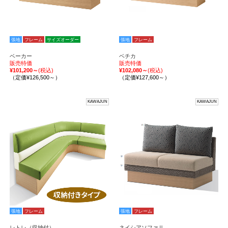
張地
フレーム
サイズオーダー
張地
フレーム
ベーカー
ベチカ
販売特価
販売特価
¥101,200～
(税込)
¥102,080～
(税込)
（定価¥126,500～）
（定価¥127,600～）
KAWAJUN
KAWAJUN
張地
フレーム
張地
フレーム
レトレ（収納付）
ネイシアソファⅡ