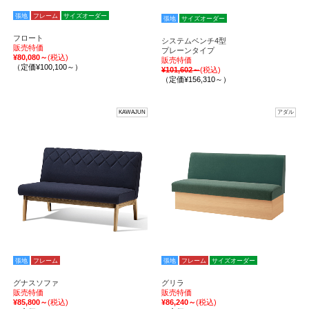
張地
フレーム
サイズオーダー
張地
サイズオーダー
フロート
システムベンチ4型
販売特価
プレーンタイプ
¥80,080～
(税込)
販売特価
（定価¥100,100～）
¥101,602～
(税込)
（定価¥156,310～）
KAWAJUN
アダル
張地
フレーム
張地
フレーム
サイズオーダー
グナスソファ
グリラ
販売特価
販売特価
¥85,800～
(税込)
¥86,240～
(税込)