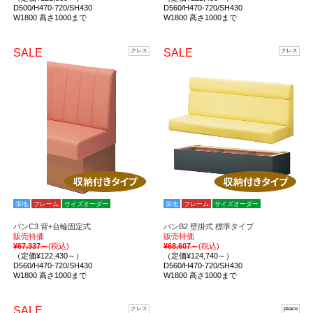
D500/H470-720/SH430
D560/H470-720/SH430
W1800 高さ1000まで
W1800 高さ1000まで
SALE
SALE
クレス
クレス
張地
フレーム
サイズオーダー
張地
フレーム
サイズオーダー
バンC3 背+台輪固定式
バンB2 壁掛式 標準タイプ
販売特価
販売特価
¥67,337～
(税込)
¥68,607～
(税込)
（定価¥122,430～）
（定価¥124,740～）
D560/H470-720/SH430
D560/H470-720/SH430
W1800 高さ1000まで
W1800 高さ1000まで
SALE
クレス
peace