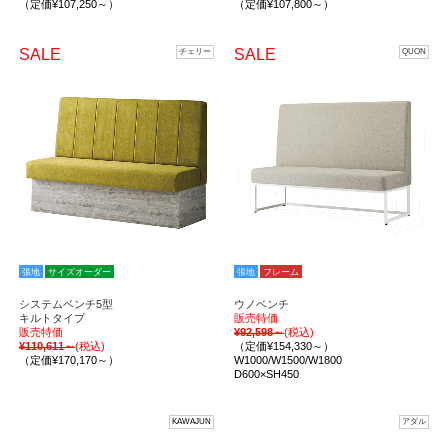
（定価¥107,250～）
（定価¥107,800～）
SALE
SALE
チェリー
QUON
張地
サイズオーダー
張地
フレーム
システムベンチ5型
ウノベンチ
キルトタイプ
販売特価
販売特価
¥92,598～
(税込)
¥110,611～
(税込)
（定価¥154,330～）
（定価¥170,170～）
W1000/W1500/W1800
D600×SH450
KAWAJUN
アダル