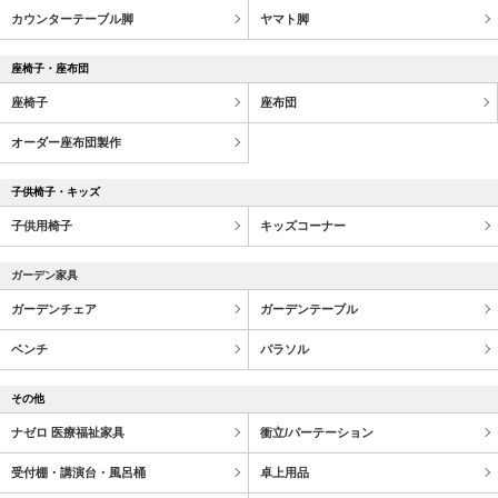
カウンターテーブル脚
ヤマト脚
座椅子・座布団
座椅子
座布団
オーダー座布団製作
子供椅子・キッズ
子供用椅子
キッズコーナー
ガーデン家具
ガーデンチェア
ガーデンテーブル
ベンチ
パラソル
その他
ナゼロ 医療福祉家具
衝立/パーテーション
受付棚・講演台・風呂桶
卓上用品