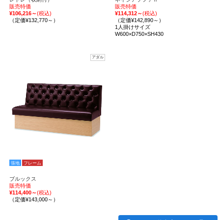
販売特価
販売特価
¥106,216～
(税込)
¥114,312～
(税込)
（定価¥132,770～）
（定価¥142,890～）
1人掛けサイズ
W600×D750×SH430
アダル
張地
フレーム
ブルックス
販売特価
¥114,400～
(税込)
（定価¥143,000～）