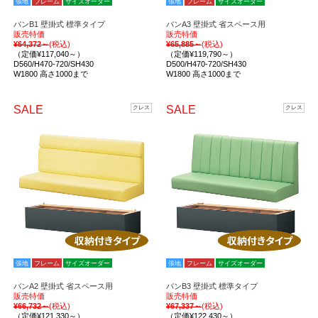
張地
フレーム
サイズオーダー
張地
フレーム
サイズオーダー
バンB1 壁掛式 標準タイプ
バンA3 壁掛式 省スペース用
販売特価
販売特価
¥64,372～
(税込)
¥65,885～
(税込)
（定価¥117,040～）
（定価¥119,790～）
D560/H470-720/SH430
D500/H470-720/SH430
W1800 高さ1000まで
W1800 高さ1000まで
SALE
SALE
クレス
クレス
張地
フレーム
サイズオーダー
張地
フレーム
サイズオーダー
バンA2 壁掛式 省スペース用
バンB3 壁掛式 標準タイプ
販売特価
販売特価
¥66,732～
(税込)
¥67,337～
(税込)
（定価¥121,330～）
（定価¥122,430～）