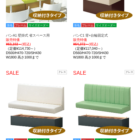
張地
フレーム
サイズオーダー
張地
フレーム
サイズオーダー
バンA1 壁掛式 省スペース用
バンC1 背+台輪固定式
販売特価
販売特価
¥63,102～
(税込)
¥64,372～
(税込)
（定価¥114,730～）
（定価¥117,040～）
D500/H470-720/SH430
D560/H470-720/SH430
W1800 高さ1000まで
W1800 高さ1000まで
SALE
SALE
クレス
クレス