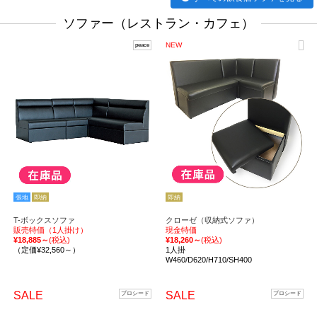
ソファー（レストラン・カフェ）
NEW
peace
張地
即納
即納
T-ボックスソファ
クローゼ（収納式ソファ）
販売特価（1人掛け）
現金特価
¥18,885～
(税込)
¥18,260～
(税込)
（定価¥32,560～）
1人掛
W460/D620/H710/SH400
SALE
SALE
プロシード
プロシード