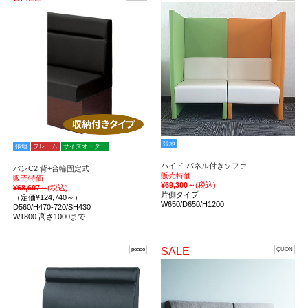
張地
張地
フレーム
サイズオーダー
ハイド-パネル付きソファ
バンC2 背+台輪固定式
販売特価
販売特価
¥69,300～
(税込)
¥68,607～
(税込)
片側タイプ
（定価¥124,740～）
W650/D650/H1200
D560/H470-720/SH430
W1800 高さ1000まで
SALE
peace
QUON