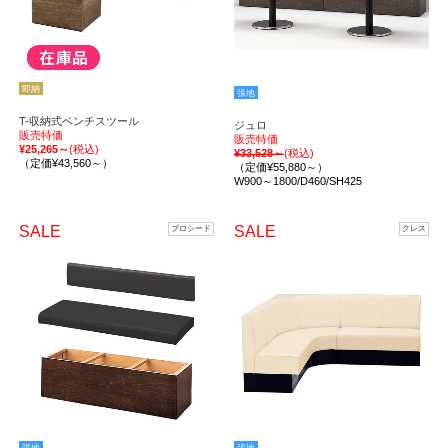
即納
張地
T-収納式ベンチスツール
ジュロ
販売特価
販売特価
¥25,265～
(税込)
¥33,528～
(税込)
（定価¥43,560～）
（定価¥55,880～）
W900～1800/D460/SH425
SALE
SALE
プロシード
クレス