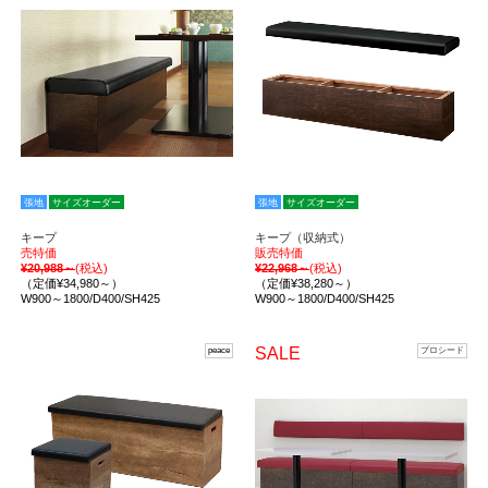
張地
サイズオーダー
張地
サイズオーダー
キープ
キープ（収納式）
売特価
販売特価
¥20,988～
(税込)
¥22,968～
(税込)
（定価¥34,980～）
（定価¥38,280～）
W900～1800/D400/SH425
W900～1800/D400/SH425
SALE
peace
プロシード