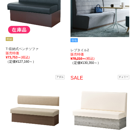
即納
張地
T-収納式ベンチソファ
レプタイル2
販売特価
販売特価
¥73,753～
(税込)
¥78,210～
(税込)
（定価¥127,160～）
（定価¥130,350～）
SALE
アダル
チェリー