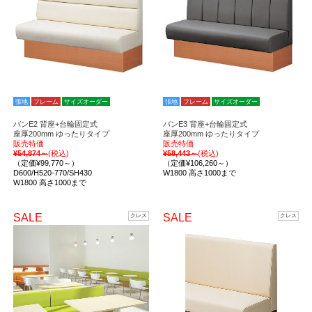
張地
フレーム
サイズオーダー
張地
フレーム
サイズオーダー
バンE2 背座+台輪固定式
バンE3 背座+台輪固定式
座厚200mm ゆったりタイプ
座厚200mm ゆったりタイプ
販売特価
販売特価
¥54,874～
(税込)
¥58,443～
(税込)
（定価¥99,770～）
（定価¥106,260～）
D600/H520-770/SH430
W1800 高さ1000まで
W1800 高さ1000まで
SALE
SALE
クレス
クレス