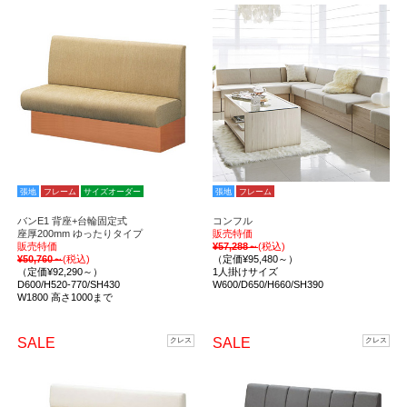
張地
フレーム
サイズオーダー
張地
フレーム
バンE1 背座+台輪固定式
コンフル
座厚200mm ゆったりタイプ
販売特価
販売特価
¥57,288～
(税込)
¥50,760～
(税込)
（定価¥95,480～）
（定価¥92,290～）
1人掛けサイズ
D600/H520-770/SH430
W600/D650/H660/SH390
W1800 高さ1000まで
SALE
SALE
クレス
クレス