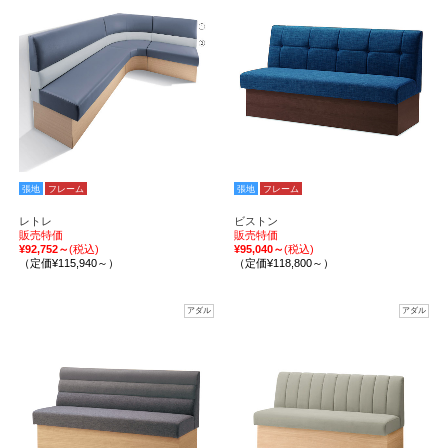
張地
フレーム
張地
フレーム
レトレ
ビストン
販売特価
販売特価
¥92,752～
(税込)
¥95,040～
(税込)
（定価¥115,940～）
（定価¥118,800～）
アダル
アダル