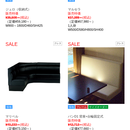
張地
張地
ジュロ（収納式）
マルセラ
販売特価
販売特価
¥35,508～
(税込)
¥37,389～
(税込)
（定価¥59,180～）
（定価¥67,980～）
W900～1800/D460/SH425
1人掛
W500/D580/H800/SH400
SALE
SALE
クレス
クレス
張地
張地
フレーム
サイズオーダー
マリベル
バンD1 背座+台輪固定式
販売特価
販売特価
¥40,233～
(税込)
¥42,713～
(税込)
（定価¥73,150～）
（定価¥77,660～）