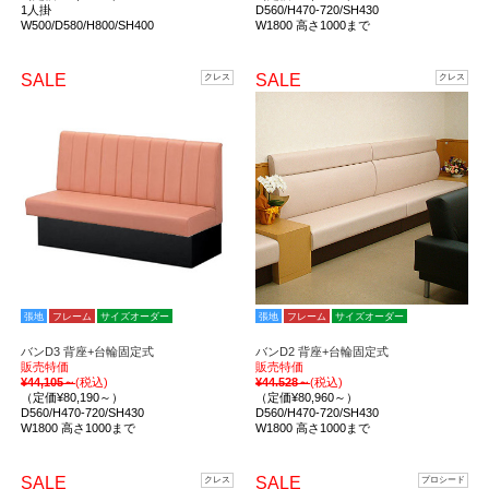
1人掛
D560/H470-720/SH430
W500/D580/H800/SH400
W1800 高さ1000まで
SALE
SALE
クレス
クレス
張地
フレーム
サイズオーダー
張地
フレーム
サイズオーダー
バンD3 背座+台輪固定式
バンD2 背座+台輪固定式
販売特価
販売特価
¥44,105～
(税込)
¥44.528～
(税込)
（定価¥80,190～）
（定価¥80,960～）
D560/H470-720/SH430
D560/H470-720/SH430
W1800 高さ1000まで
W1800 高さ1000まで
SALE
SALE
クレス
プロシード