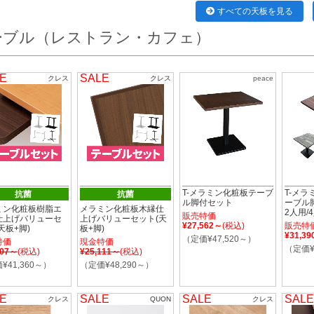
すべての天板を見る
ーブル（レストラン・カフェ）
E
SALE
クレス
クレス
peace
T-メラミン化粧板テーブ
T-メ
抗菌
抗菌
ル脚付セット
ーブル
ミン化粧板樹脂エ
メラミン化粧板木縁仕
2人用/
販売特価
仕上げバリューセ
上げバリューセット(天
¥27,562～
(税込)
販売特
天板+脚)
板+脚)
¥31,3
（定価¥47,520～）
特価
現金特価
（定価¥
507～
(税込)
¥25,111～
(税込)
¥41,360～）
（定価¥48,290～）
E
SALE
SALE
SALE
クレス
QUON
クレス