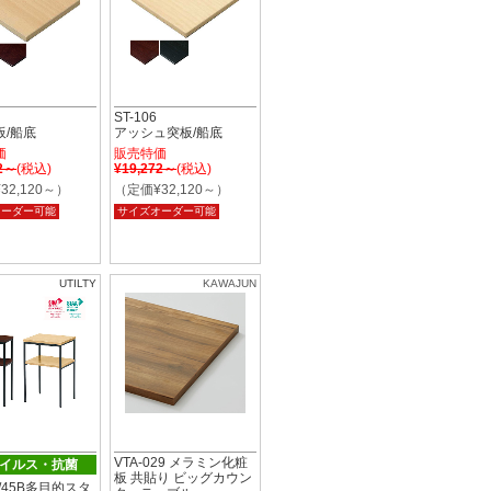
ST-106
板/船底
アッシュ突板/船底
価
販売特価
72～
(税込)
¥19,272～
(税込)
32,120～）
（定価¥32,120～）
オーダー可能
サイズオーダー可能
UTILTY
KAWAJUN
VTA-029 メラミン化粧
イルス・抗菌
板 共貼り ビッグカウン
B/45B多目的スタ