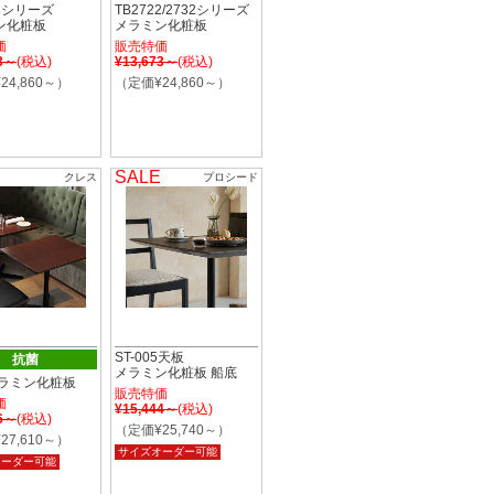
12シリーズ
TB2722/2732シリーズ
ン化粧板
メラミン化粧板
価
販売特価
73～
(税込)
¥13,673～
(税込)
24,860～）
（定価¥24,860～）
SALE
クレス
プロシード
ST-005天板
抗菌
メラミン化粧板 船底
 メラミン化粧板
販売特価
価
¥15,444～
(税込)
86～
(税込)
（定価¥25,740～）
27,610～）
サイズオーダー可能
オーダー可能