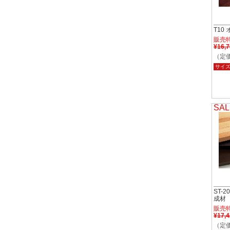
T10
販売
¥16,
（定価
サイ
SAL
ST-
成材
販売
¥17,
（定価