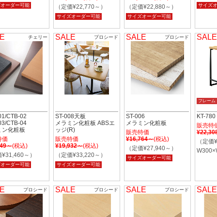
ズオーダー可能
サイズ
（定価¥22,770～）
（定価¥22,880～）
サイズオーダー可能
サイズオーダー可能
E
SALE
SALE
SALE
チェリー
プロシード
プロシード
フレーム
01/CTB-02
ST-008天板
ST-006
KT-78
03/CTB-04
メラミン化粧板 ABSエ
メラミン化粧板
販売特
ミン化粧板
ッジ(R)
販売特価
¥22,3
特価
販売特価
¥16,764～
(税込)
（定価¥
449～
(税込)
¥19,932～
(税込)
（定価¥27,940～）
W300×
¥31,460～）
（定価¥33,220～）
サイズオーダー可能
ズオーダー可能
サイズオーダー可能
E
SALE
SALE
SALE
プロシード
プロシード
プロシード