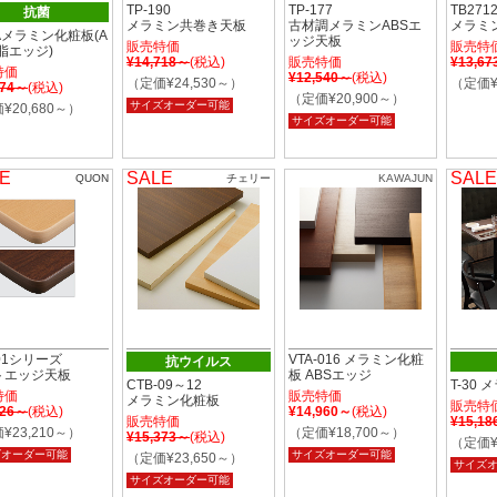
TP-190
TP-177
TB27
抗菌
メラミン共巻き天板
古材調メラミンABSエ
メラミ
-Aメラミン化粧板(A
ッジ天板
販売特価
販売特
脂エッジ)
¥14,718～
(税込)
販売特価
¥13,6
特価
¥12,540～
(税込)
（定価¥24,530～）
（定価¥
374～
(税込)
（定価¥20,900～）
サイズオーダー可能
¥20,680～）
サイズオーダー可能
E
SALE
SALE
QUON
チェリー
KAWAJUN
201シリーズ
VTA-016 メラミン化粧
抗ウイルス
トエッジ天板
板 ABSエッジ
CTB-09～12
T-30
特価
販売特価
メラミン化粧板
販売特
926～
(税込)
¥14,960～
(税込)
販売特価
¥15,1
¥23,210～）
（定価¥18,700～）
¥15,373～
(税込)
（定価¥
ズオーダー可能
サイズオーダー可能
（定価¥23,650～）
サイズ
サイズオーダー可能