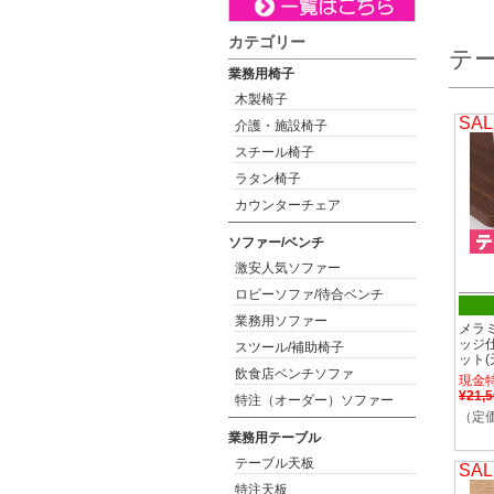
カテゴリー
テ
業務用椅子
木製椅子
SAL
介護・施設椅子
スチール椅子
ラタン椅子
カウンターチェア
ソファー/ベンチ
激安人気ソファー
ロビーソファ/待合ベンチ
業務用ソファー
メラ
ッジ
スツール/補助椅子
ット(
飲食店ベンチソファ
現金
¥21,
特注（オーダー）ソファー
（定価
業務用テーブル
テーブル天板
SAL
特注天板