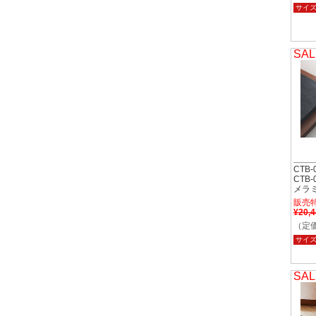
サイ
SAL
CTB-
CTB-
メラ
販売
¥20,
（定価
サイ
SAL