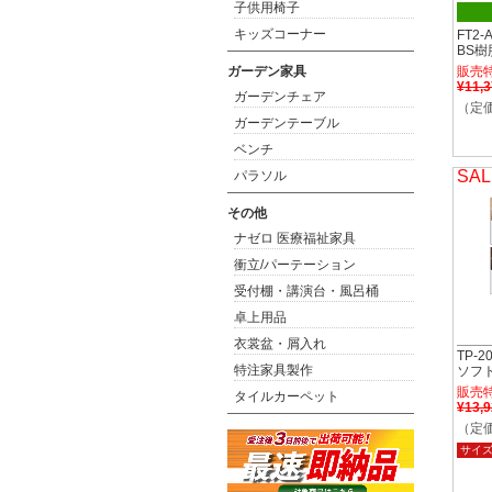
子供用椅子
キッズコーナー
FT2
BS樹
ガーデン家具
販売
¥11,
ガーデンチェア
（定価
ガーデンテーブル
ベンチ
SAL
パラソル
その他
ナゼロ 医療福祉家具
衝立/パーテーション
受付棚・講演台・風呂桶
卓上用品
衣裳盆・屑入れ
TP-
特注家具製作
ソフ
販売
タイルカーペット
¥13,
（定価
サイ