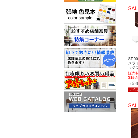
SAL
ST-0
メラミ
ッジ(S
販売
¥15,
（定価
サイ
SAL