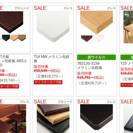
E
SALE
SALE
SALE
プロシード
クレス
クレス
07天板
T14 MW メラミン化粧
抗ウイルス
ン化粧板 ABSエ
板
TB3130-3159
T25 
)
販売特価
メラミン化粧板
販売特
特価
¥15,549～
(税込)
販売特価
¥16,0
444～
(税込)
（定価¥28,270～）
¥15,791～
(税込)
（定価¥
¥25,740～）
サイズオーダー可能
（定価¥28,710～）
サイズ
ズオーダー可能
E
SALE
SALE
SALE
クレス
プロシード
クレス