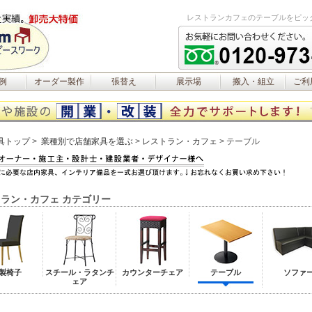
レストランカフェのテーブルをピッ
例
オーダー製作
張替え
展示場
搬入・組立
ご利
具トップ
業種別で店舗家具を選ぶ
レストラン・カフェ
テーブル
ラン・カフェ カテゴリー
製椅子
スチール・ラタンチ
カウンターチェア
テーブル
ソファ
ェア