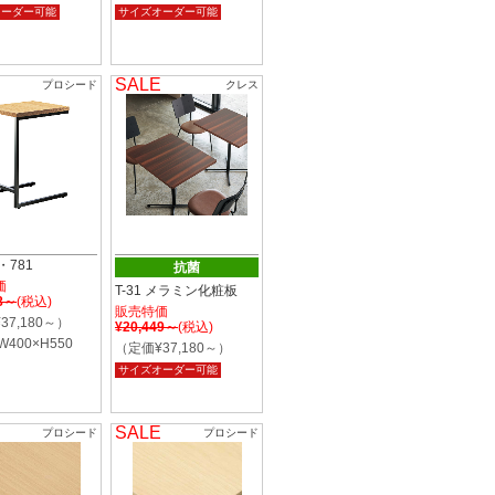
オーダー可能
サイズオーダー可能
SALE
プロシード
クレス
0・781
抗菌
価
T-31 メラミン化粧板
08～
(税込)
販売特価
37,180～）
¥20,449～
(税込)
W400×H550
（定価¥37,180～）
サイズオーダー可能
SALE
プロシード
プロシード