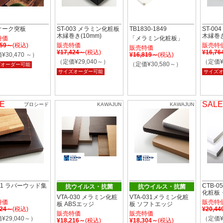
 オーク突板
ST-003 メラミン化粧板
TB1830-1849
ST-0
木縁巻き(10mm)
木縁巻き
特価
「メラミン化粧板」
759～
(税込)
販売特価
販売特
販売特価
¥17,424～
(税込)
¥16,7
¥30,470 ～）
¥16,819～
(税込)
（定価¥29,040～）
（定価¥
（定価¥30,580～）
ズオーダー可能
サイズオーダー可能
サイズ
E
SALE
プロシード
KAWAJUN
KAWAJUN
201 ラバーウッド集
CTB-
抗ウイルス・抗菌
抗ウイルス・抗菌
化粧板
VTA-030 メラミン化粧
VTA-031メラミン化粧
特価
販売特
板 ABSエッジ
板 ソフトエッジ
424～
(税込)
¥20,4
販売特価
販売特価
¥29,040～）
（定価¥
¥18,216～
(税込)
¥18,304～
(税込)