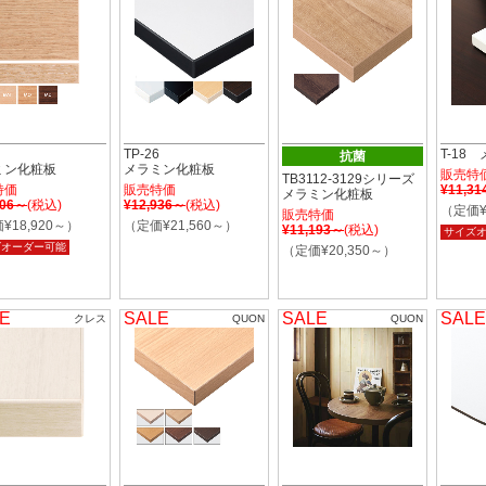
TP-26
T-18
抗菌
ミン化粧板
メラミン化粧板
販売特
TB3112-3129シリーズ
特価
販売特価
¥11,3
メラミン化粧板
406～
(税込)
¥12,936～
(税込)
（定価¥
販売特価
¥18,920～）
（定価¥21,560～）
¥11,193～
(税込)
サイズ
ズオーダー可能
（定価¥20,350～）
E
SALE
SALE
SALE
クレス
QUON
QUON