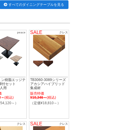
すべてのダイニングテーブルを見る
SALE
peace
クレス
ラミン樹脂エッジテ
TB3060-3089シリーズ
脚付セット
アカシアハイブリッド
4人用
集成材
価
販売特価
90～
(税込)
¥10,346～
(税込)
54,120～）
（定価¥18,810～）
SALE
クレス
クレス