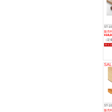
ST-
販売
¥18,
（定価
サイ
SAL
ST-1
販売