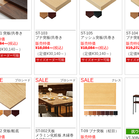
101 突板/共巻き
ST-103
ST-105
ST-104
ブナ突板/共巻き
アッシュ突板/共巻き
ブナ突
特価
084～
(税込)
販売特価
販売特価
販売特
¥18,084～
(税込)
¥18,084～
(税込)
¥19,2
¥30,140～）
（定価¥30,140～）
（定価¥30,140～）
（定価¥
ズオーダー可能
サイズオーダー可能
サイズオーダー可能
サイズ
E
SALE
SALE
プロシード
プロシード
クレス
02 突板/船底
ST-002天板
T-09 ブナ突板（柾目）
抗ウ
メラミン化粧板 木縁巻
特価
販売特価
VT-30