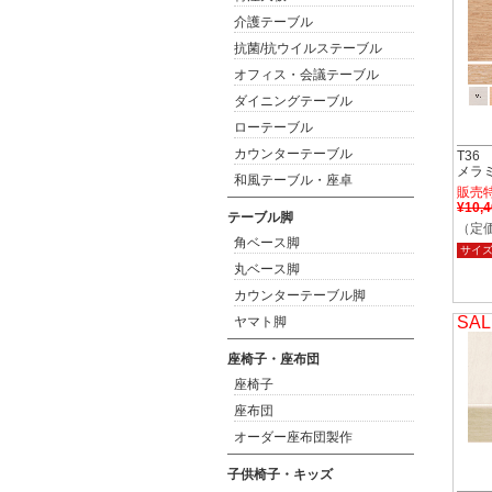
介護テーブル
抗菌/抗ウイルステーブル
オフィス・会議テーブル
ダイニングテーブル
ローテーブル
カウンターテーブル
T36
メラ
和風テーブル・座卓
販売
¥10,
テーブル脚
（定価
角ベース脚
サイ
丸ベース脚
カウンターテーブル脚
SAL
ヤマト脚
座椅子・座布団
座椅子
座布団
オーダー座布団製作
子供椅子・キッズ