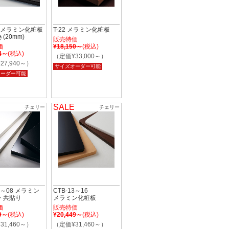
04 メラミン化粧板
T-22 メラミン化粧板
(20mm)
販売特価
価
¥18,150～
(税込)
64～
(税込)
（定価¥33,000～）
27,940～）
サイズオーダー可能
オーダー可能
SALE
チェリー
チェリー
05～08 メラミン
CTB-13～16
・共貼り
メラミン化粧板
価
販売特価
49～
(税込)
¥20,449～
(税込)
31,460～）
（定価¥31,460～）