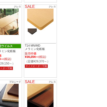
SALE
クレス
クレス
T14 MN/MD
抗ウイルス
メラミン化粧板
メラミン化粧板
販売特価
価
¥16,154～
(税込)
33～
(税込)
（定価¥29,370～）
29,150～）
サイズオーダー可能
オーダー可能
SALE
プロシード
クレス