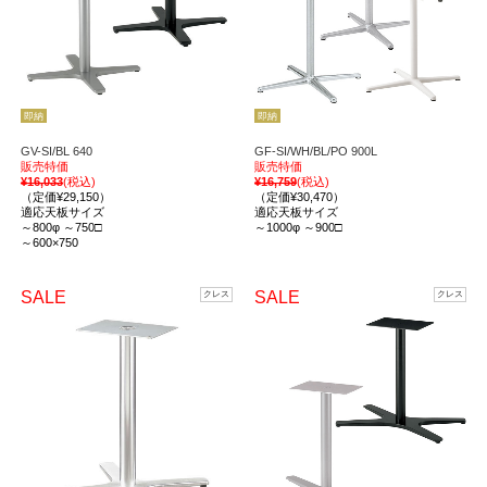
即納
即納
GV-SI/BL 640
GF-SI/WH/BL/PO 900L
販売特価
販売特価
¥16,033
(税込)
¥16,759
(税込)
（定価¥29,150）
（定価¥30,470）
適応天板サイズ
適応天板サイズ
～800φ ～750□
～1000φ ～900□
～600×750
SALE
SALE
クレス
クレス