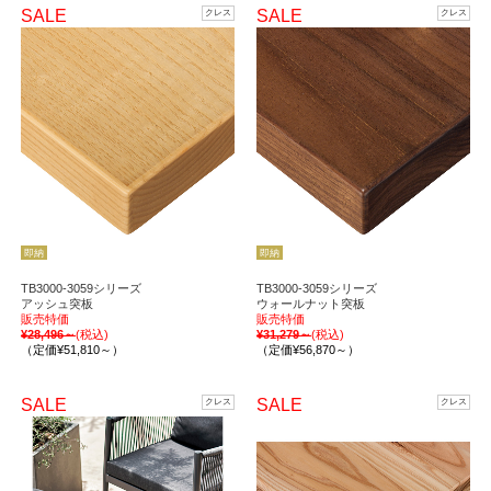
SALE
SALE
クレス
クレス
即納
即納
TB3000-3059シリーズ
TB3000-3059シリーズ
アッシュ突板
ウォールナット突板
販売特価
販売特価
¥28,496～
(税込)
¥31,279～
(税込)
（定価¥51,810～）
（定価¥56,870～）
SALE
SALE
クレス
クレス