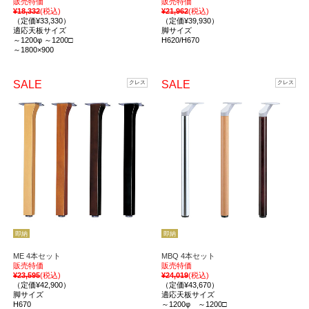
販売特価
販売特価
¥18,332
(税込)
¥21,962
(税込)
（定価¥33,330）
（定価¥39,930）
適応天板サイズ
脚サイズ
～1200φ ～1200□
H620/H670
～1800×900
SALE
SALE
クレス
クレス
即納
即納
ME 4本セット
MBQ 4本セット
販売特価
販売特価
¥23,595
(税込)
¥24,019
(税込)
（定価¥42,900）
（定価¥43,670）
脚サイズ
適応天板サイズ
H670
～1200φ ～1200□