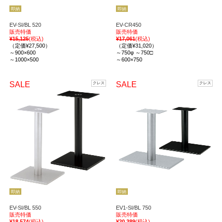
即納
即納
EV-SI/BL 520
EV-CR450
販売特価
販売特価
¥15,125
(税込)
¥17,061
(税込)
（定価¥27,500）
（定価¥31,020）
～900×600
～750φ ～750□
～1000×500
～600×750
SALE
SALE
クレス
クレス
即納
即納
EV-SI/BL 550
EV1-SI/BL 750
販売特価
販売特価
¥18,574
(税込)
¥20,389
(税込)