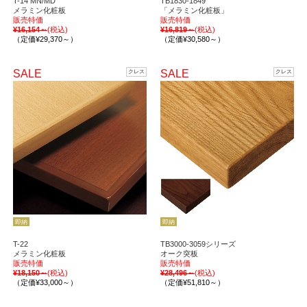
T-14 MN/MD
TB1830-1849
メラミン化粧板
「メラミン化粧板」
販売特価
販売特価
¥16,154～
(税込)
¥16,819～
(税込)
（定価¥29,370～）
（定価¥30,580～）
SALE
SALE
クレス
クレス
即納
即納
T-22
TB3000-3059シリーズ
メラミン化粧板
オーク突板
販売特価
販売特価
¥18,150～
(税込)
¥28,496～
(税込)
（定価¥33,000～）
（定価¥51,810～）