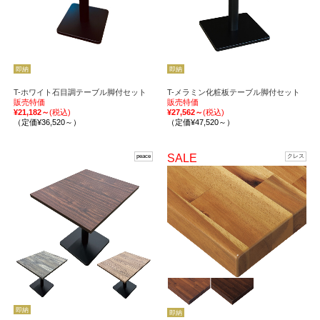
即納
即納
T-ホワイト石目調テーブル脚付セット
T-メラミン化粧板テーブル脚付セット
販売特価
販売特価
¥21,182～
(税込)
¥27,562～
(税込)
（定価¥36,520～）
（定価¥47,520～）
SALE
peace
クレス
即納
即納