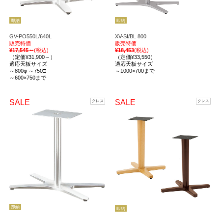
即納
即納
GV-PO550L/640L
XV-SI/BL 800
販売特価
販売特価
¥17,545～
(税込)
¥18,453
(税込)
（定価¥31,900～）
（定価¥33,550）
適応天板サイズ
適応天板サイズ
～800φ ～750□
～1000×700まで
～600×750まで
SALE
SALE
クレス
クレス
即納
即納