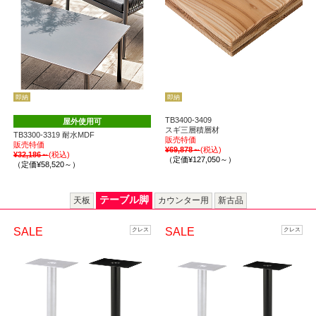
即納
即納
TB3400-3409
屋外使用可
スギ三層積層材
TB3300-3319 耐水MDF
販売特価
販売特価
¥69,878～
(税込)
¥32,186～
(税込)
（定価¥127,050～）
（定価¥58,520～）
テーブル脚
天板
カウンター用
新古品
SALE
SALE
クレス
クレス