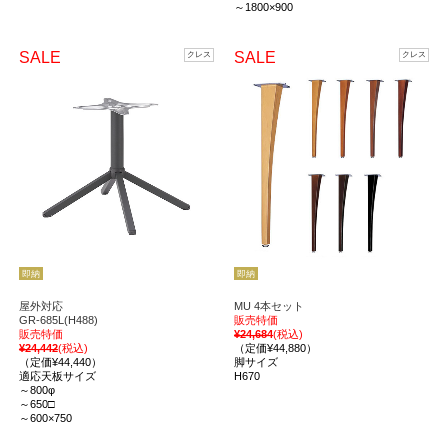
～1800×900
SALE
SALE
クレス
クレス
即納
即納
屋外対応
MU 4本セット
GR-685L(H488)
販売特価
販売特価
¥24,684
(税込)
¥24,442
(税込)
（定価¥44,880）
（定価¥44,440）
脚サイズ
適応天板サイズ
H670
～800φ
～650□
～600×750