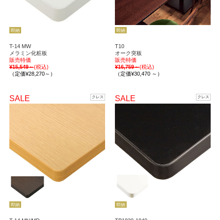
即納
即納
T-14 MW
T10
メラミン化粧板
オーク突板
販売特価
販売特価
¥15,549～
(税込)
¥16,759～
(税込)
（定価¥28,270～）
（定価¥30,470 ～）
SALE
SALE
クレス
クレス
即納
即納