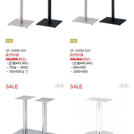
即納
即納
SF-SI/BM 400
SF-SI/BM 520
販売特価
販売特価
¥23,898
(税込)
¥25,652
(税込)
（定価¥43,450）
（定価¥46,640）
～750φ ～650□
～900×600
～700×600まで
～1000×500
SALE
SALE
クレス
クレス