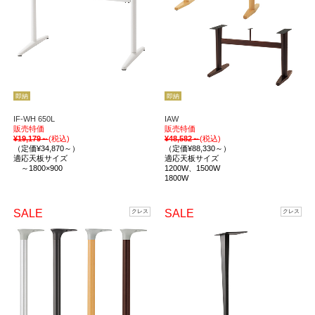
即納
即納
IF-WH 650L
IAW
販売特価
販売特価
¥19,179～
(税込)
¥48,582～
(税込)
（定価¥34,870～）
（定価¥88,330～）
適応天板サイズ
適応天板サイズ
～1800×900
1200W、1500W
1800W
SALE
SALE
クレス
クレス