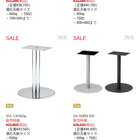
¥21,296
(税込)
¥22,385
(税込)
（定価¥38,720）
（定価¥40,700）
適応天板サイズ
適応天板サイズ
～600φ、～550□
～900φ
～700×500まで
～750□
～900×600まで
SALE
SALE
クレス
クレス
即納
即納
SVL-CR400φ
SS-SI/BM 500
販売特価
販売特価
¥23,958
(税込)
¥26,620
(税込)
（定価¥43,560）
（定価¥48,400）
適応天板サイズ
適応天板サイズ
～600φ
～900φ ～750□