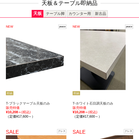
天板＆テーブル即納品
天板
テーブル脚
カウンター用
新古品
NEW
NEW
peace
peace
即納
即納
T-ブラックマーブル天板のみ
T-ホワイト石目調天板のみ
販売特価
販売特価
¥10,208～
(税込)
¥10,208～
(税込)
（定価¥17,600～）
（定価¥17,600～）
SALE
SALE
クレス
クレス