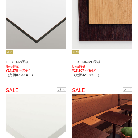
即納
即納
T-13 MW天板
T-13 MN/MD天板
販売特価
販売特価
¥14,278～
(税込)
¥15,307～
(税込)
（定価¥25,960～）
（定価¥27,830～）
SALE
SALE
クレス
クレス