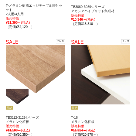
T-メラミン樹脂エッジテーブル脚付セ
TB3060-3089シリーズ
ット
アカシアハイブリッド集成材
2人用/4人用
販売特価
販売特価
¥10,346～
(税込)
¥31,390～
(税込)
（定価¥18,810～）
（定価¥54,120～）
SALE
SALE
クレス
クレス
即納
即納
TB3112-3129シリーズ
T-18
メラミン化粧板
メラミン化粧板
販売特価
販売特価
¥11,193～
(税込)
¥11,314～
(税込)
（定価¥20,350～）
（定価¥20,570～）