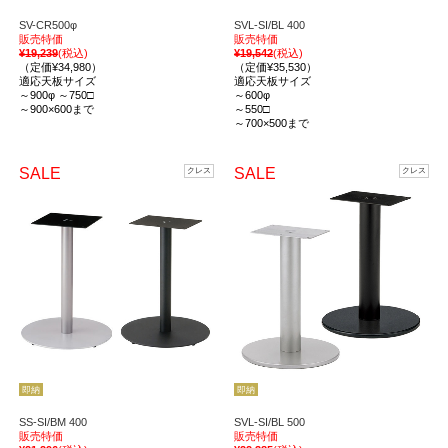
SV-CR500φ
SVL-SI/BL 400
販売特価
販売特価
¥19,239
(税込)
¥19,542
(税込)
（定価¥34,980）
（定価¥35,530）
適応天板サイズ
適応天板サイズ
～900φ ～750□
～600φ
～900×600まで
～550□
～700×500まで
SALE
SALE
クレス
クレス
即納
即納
SS-SI/BM 400
SVL-SI/BL 500
販売特価
販売特価