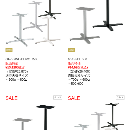
即納
即納
GF-SI/WH/BL/PO 750L
GV-SI/BL 550
販売特価
販売特価
¥13,129
(税込)
¥14,520
(税込)
（定価¥23,870）
（定価¥26,400）
適応天板サイズ
適応天板サイズ
～900φ ～800□
～700φ ～600□
～500×600
SALE
SALE
クレス
クレス