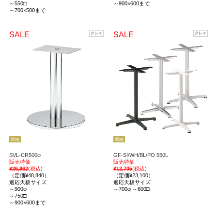
～550□
～900×600まで
～700×500まで
SALE
SALE
クレス
クレス
即納
即納
SVL-CR500φ
GF-SI/WH/BL/PO 550L
販売特価
販売特価
¥26,862
(税込)
¥12,705
(税込)
（定価¥48,840）
（定価¥23,100）
適応天板サイズ
適応天板サイズ
～900φ
～700φ ～600□
～750□
～900×600まで