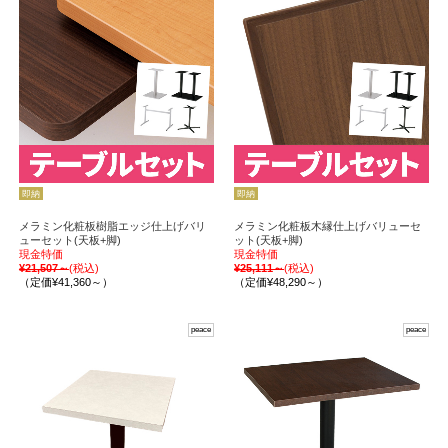
即納
即納
メラミン化粧板樹脂エッジ仕上げバリ
メラミン化粧板木縁仕上げバリューセ
ューセット(天板+脚)
ット(天板+脚)
現金特価
現金特価
¥21,507～
(税込)
¥25,111～
(税込)
（定価¥41,360～）
（定価¥48,290～）
peace
peace