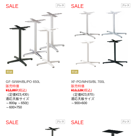
SALE
SALE
クレス
クレス
即納
即納
GF-SI/WH/BL/PO 650L
XF-PO/WH/SI/BL 700L
販売特価
販売特価
¥12,887
(税込)
¥13,129
(税込)
（定価¥23,430）
（定価¥23,870）
適応天板サイズ
適応天板サイズ
～800φ ～650□
～900×600
～600×750
SALE
SALE
クレス
クレス