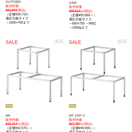
XV-PO800
GAW
販売特価
販売特価
¥21,841
(税込)
¥30,613～
(税込)
（定価¥39,710）
（定価¥55,660～）
適応天板サイズ
適応天板サイズ
～1000×700まで
～600×750 ～900□
～1000φまで
SALE
SALE
クレス
クレス
即納
即納
MK
MT-1/MT-4
販売特価
販売特価
¥23,414～
(税込)
¥27,467～
(税込)
（定価¥42,570～）
（定価¥49,940～）
適応天板サイズ
適応天板サイズ