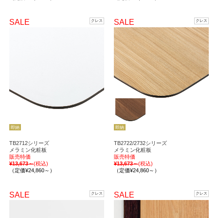
SALE
SALE
クレス
クレス
即納
即納
TB2712シリーズ
TB2722/2732シリーズ
メラミン化粧板
メラミン化粧板
販売特価
販売特価
¥13,673～
(税込)
¥13,673～
(税込)
（定価¥24,860～）
（定価¥24,860～）
SALE
SALE
クレス
クレス